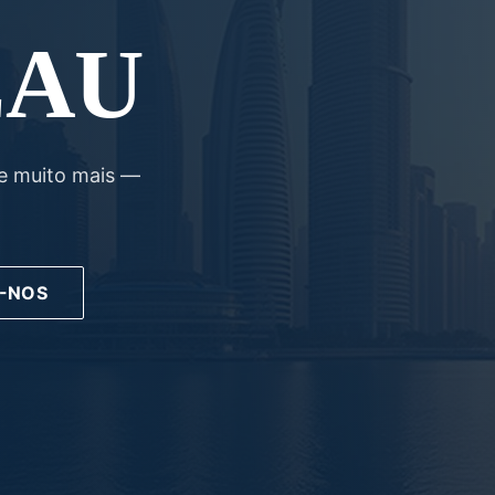
 EAU
e muito mais —
-NOS