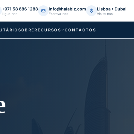
+971 58 686 1288
info@halabiz.com
Lisboa • Dubai
Ligue-nos
Escreva-nos
Visite-nos
UTÁRIO
SOBRE
RECURSOS
CONTACTOS
e