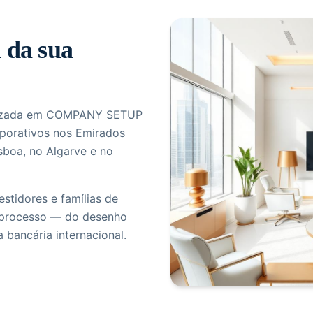
 da sua
ializada em COMPANY SETUP
rporativos nos Emirados
sboa, no Algarve e no
tidores e famílias de
 processo — do desenho
a bancária internacional.