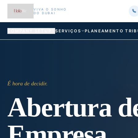
VIVA O SONHO
DO DUBAI
COMPANY SETUP
SERVIÇOS
PLANEAMENTO TRIB
É hora de decidir.
Abertura d
Empresa